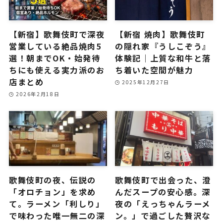
【新宿】歌舞伎町で深夜
【新宿 焼肉】歌舞伎町
営業している絶品焼肉5
の隠れ家『うしこぞう』
選！朝までOK・始発待
体験記｜上質な和牛と落
ちにも使える実力派のお
ち着いた空間が魅力
店まとめ
2025年12月27日
2026年2月18日
歌舞伎町の夜、伝説の
歌舞伎町で出会った、澄
「オロチョン」を求め
んだスープの安心感。深
て。ラーメン「利しり」
夜の「えっちゃんラーメ
で味わった唯一無二の深
ン。」で過ごした贅沢な