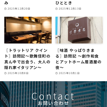
み
ひととき
2025年12月20日
2025年12月13日
〖トラットリア クイン
〖味酒 やっぱりきま
ト〗訪問記〜歌舞伎町の
る〗訪問記 ～創作和食
真ん中で出会う、大人の
とアットホーム居酒屋の
隠れ家イタリアン〜
夜～
2025年10月8日
2025年10月1日
Contact
お問い合わせ